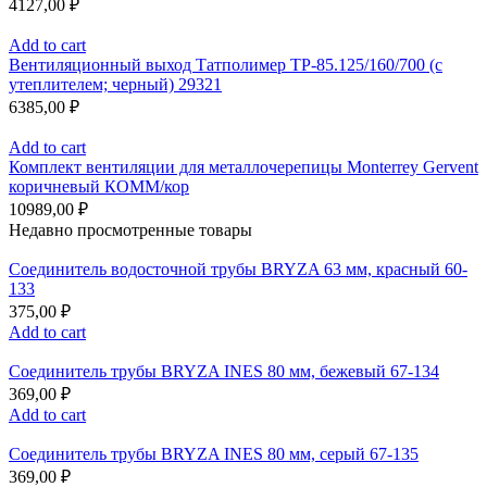
4127,00
₽
Add to cart
Вентиляционный выход Татполимер ТР-85.125/160/700 (с
утеплителем; черный) 29321
6385,00
₽
Add to cart
Комплект вентиляции для металлочерепицы Monterrey Gervent
коричневый КОММ/кор
10989,00
₽
Недавно просмотренные товары
Соединитель водосточной трубы BRYZA 63 мм, краcный 60-
133
375,00
₽
Add to cart
Соединитель трубы BRYZA INES 80 мм, бежевый 67-134
369,00
₽
Add to cart
Соединитель трубы BRYZA INES 80 мм, серый 67-135
369,00
₽