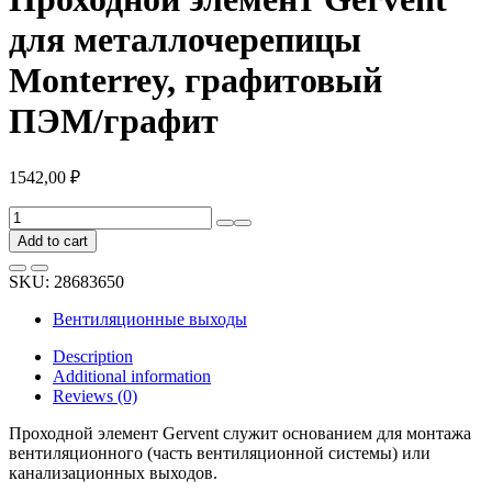
для металлочерепицы
Monterrey, графитовый
ПЭМ/графит
1542,00
₽
Проходной
элемент
Add to cart
Gervent
для
SKU:
28683650
металлочерепицы
Monterrey,
Вентиляционные выходы
графитовый
ПЭМ/
Description
графит
Additional information
quantity
Reviews (0)
Проходной элемент Gervent служит основанием для монтажа
вентиляционного (часть вентиляционной системы) или
канализационных выходов.