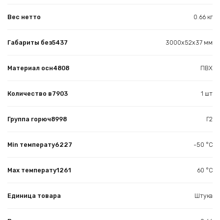
Вес нетто
0.66 кг
Габариты без5437
3000х52х37 мм
Материал осн4808
ПВХ
Количество в7903
1 шт
Группа горюч8998
Г2
Min температу6227
-50 °С
Max температу1261
60 °С
Единица товара
Штука