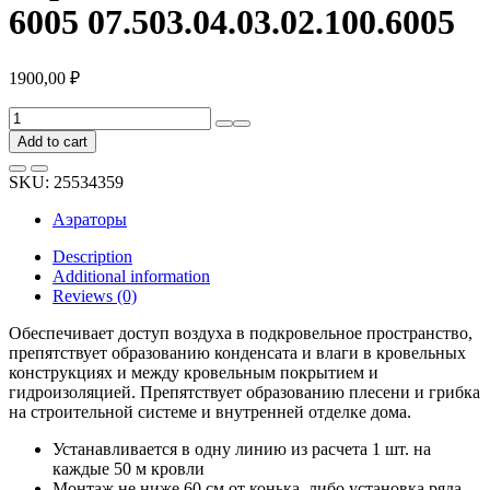
6005 07.503.04.03.02.100.6005
1900,00
₽
Подкровельный
вентилятор
Add to cart
для
металлочерепицы
SKU:
25534359
Viotto
Черепаха
Аэраторы
зеленый
мох
Description
RAL
Additional information
6005
Reviews (0)
07.503.04.03.02.100.6005
quantity
Обеспечивает доступ воздуха в подкровельное пространство,
препятствует образованию конденсата и влаги в кровельных
конструкциях и между кровельным покрытием и
гидроизоляцией. Препятствует образованию плесени и грибка
на строительной системе и внутренней отделке дома.
Устанавливается в одну линию из расчета 1 шт. на
каждые 50 м кровли
Монтаж не ниже 60 см от конька, либо установка ряда