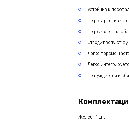
Устойчив к перепа
Не растрескиваетс
Не ржавеет, не об
Отводит воду от фу
Легко перемещает
Легко интегрирует
Не нуждается в об
Комплектаци
Желоб -1 шт.