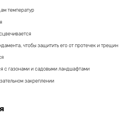
дам температур
я
есцвечивается
ндамента, чтобы защитить его от протечек и трещин
ся
ся с газонами и садовыми ландшафтами
язательном закреплении
я