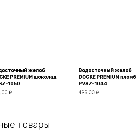
Add
Add
to
to
cart
cart
досточный желоб
Водосточный желоб
CKE PREMIUM шоколад
DOCKE PREMIUM плом
SZ-1050
PVSZ-1044
5,00
₽
498,00
₽
ные товары