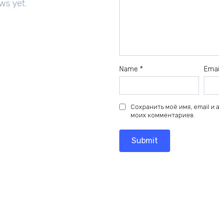
ws yet.
Name
*
Ema
Сохранить моё имя, email и
моих комментариев.