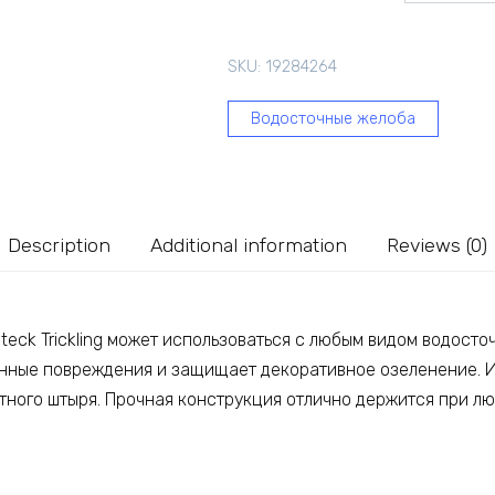
Ecoteck
Trickling
SKU:
19284264
черный
ДИ
Водосточные желоба
14605000
54154
quantity
Description
Additional information
Reviews (0)
eck Trickling может использоваться с любым видом водосто
нные повреждения и защищает декоративное озеленение. И
тного штыря. Прочная конструкция отлично держится при лю