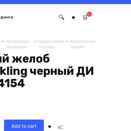
0
йдинга
Кровельные
Водосточные
Водосточные
материалы
системы
желоба
ый желоб
ckling черный ДИ
4154
ый
Add to cart