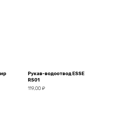
Add
to
cart
бир
Рукав-водоотвод ESSE
RS01
119,00
₽