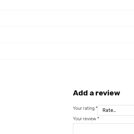
Add a review
Your rating
*
Your review
*