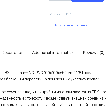
для
ПВХ
SKU:
22118163
Fachmann
VC-
Парапетные воронки
PVC
100x100x650
мм
01.181
quantity
Description
Additional information
Reviews (0)
я ПВХ Fachmann VC-PVC 100x100x650 мм 01.181 предназнач
рез балконы и парапеты на пониженных участках кровли.
ное сечение отводящей трубы и изготавливается из ПВХ-ко
надежность и стойкость к воздействиям внешней среды на 
 вставляется внутрь отводящей трубы парапетной воронки 