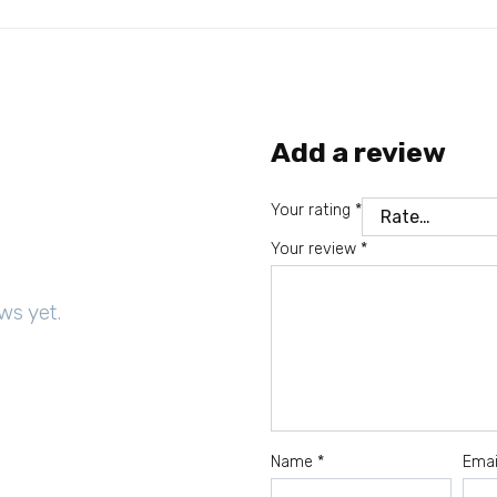
Add a review
Your rating
*
Your review
*
ws yet.
Name
*
Ema