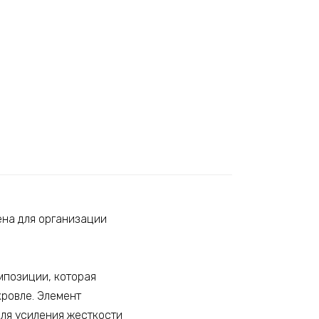
ена для организации
мпозиции, которая
кровле. Элемент
для усиления жесткости