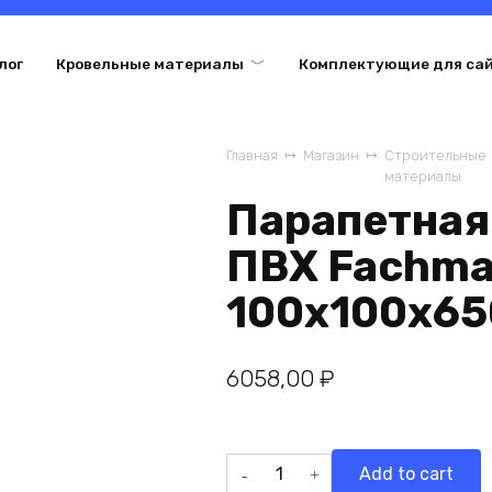
лог
Кровельные материалы
Комплектующие для са
Главная
Магазин
Строительные
материалы
Парапетная
ПВХ Fachma
100x100x650
6058,00
₽
Парапетная
Add to cart
воронка