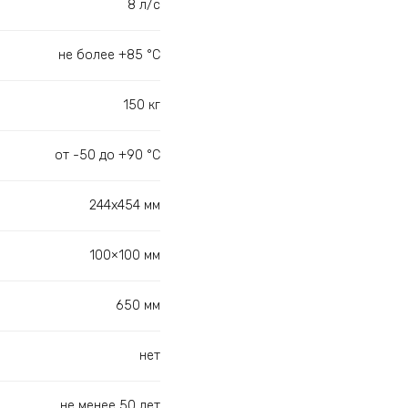
8 л/с
не более +85 °С
150 кг
от -50 до +90 °С
244х454 мм
100×100 мм
650 мм
нет
не менее 50 лет