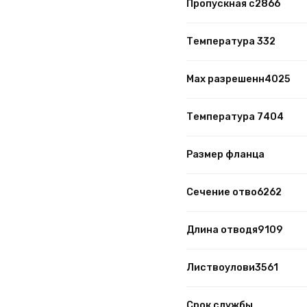
Пропускная с2866
Температура 332
Max разрешенн4025
Температура 7404
Размер фланца
Сечение отво6262
Длина отводя9109
Листвоулови3561
Срок службы