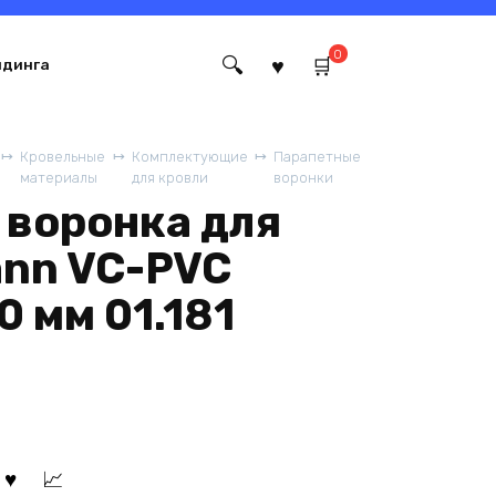
0
йдинга
Кровельные
Комплектующие
Парапетные
материалы
для кровли
воронки
 воронка для
nn VC-PVC
 мм 01.181