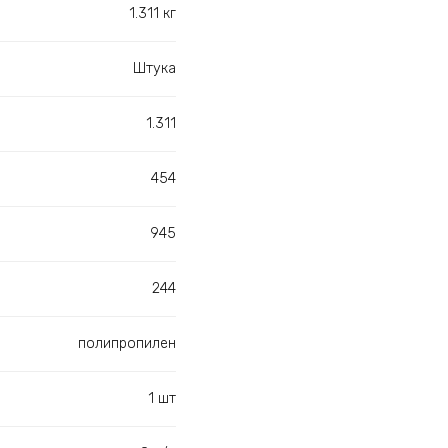
1.311 кг
Штука
1.311
454
945
244
полипропилен
1 шт