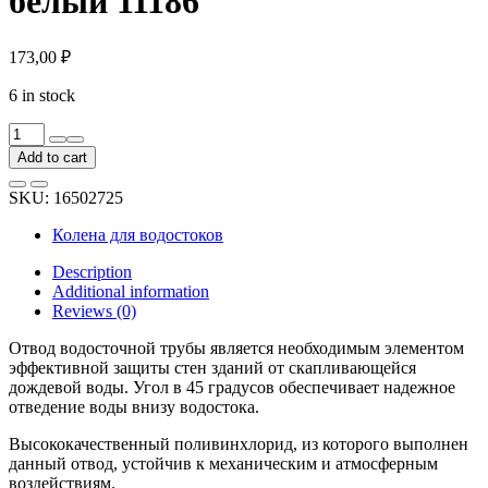
белый 11186
173,00
₽
6 in stock
Отвод
водосточной
Add to cart
трубы
ESSE
SKU:
16502725
45
градусов,
Колена для водостоков
80
мм,
Description
белый
Additional information
11186
Reviews (0)
quantity
Отвод водосточной трубы является необходимым элементом
эффективной защиты стен зданий от скапливающейся
дождевой воды. Угол в 45 градусов обеспечивает надежное
отведение воды внизу водостока.
Высококачественный поливинхлорид, из которого выполнен
данный отвод, устойчив к механическим и атмосферным
воздействиям.