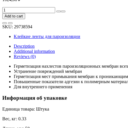
Односторонняя
лента
Add to cart
для
монтажа
SKU:
29738594
пароизоляции
QUATTRO
Клейкие ленты для пароизоляции
TAPE
50
Description
мм
Additional information
х
Reviews (0)
25
м
Герметизация нахлестов пароизоляционных мембран всех
4610003801281
Устранение повреждений мембран
quantity
Герметизация мест примыкания мембран к проникающим к
Повышенные показатели адгезии к полимерным материа
Для внутреннего применения
Информация об упаковке
Единица товара: Штука
Вес, кг: 0.33