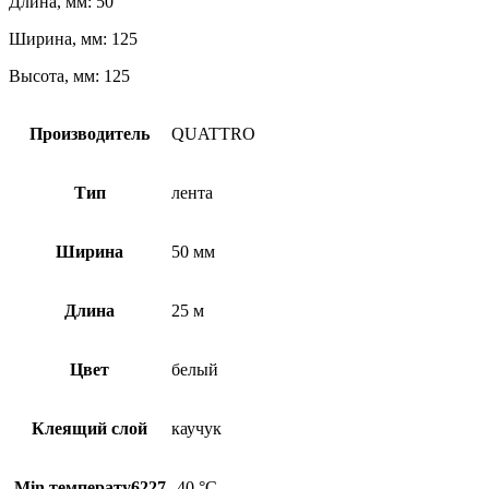
Длина, мм: 50
Ширина, мм: 125
Высота, мм: 125
Производитель
QUATTRO
Тип
лента
Ширина
50 мм
Длина
25 м
Цвет
белый
Клеящий слой
каучук
Min температу6227
-40 °С