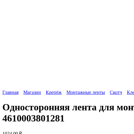
Главная
Магазин
Крепёж
Монтажные ленты
Скотч
Кле
Односторонняя лента для мо
4610003801281
1024,00
₽