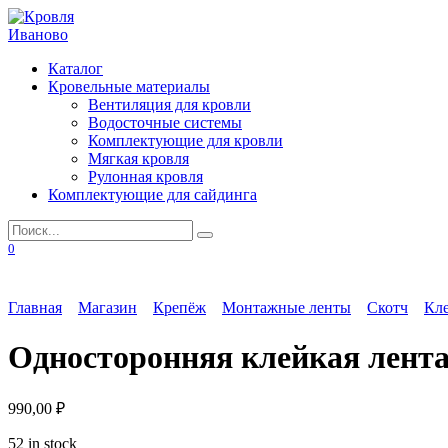
Перейти
к
содержанию
Каталог
Кровельные материалы
Вентиляция для кровли
Водосточные системы
Комплектующие для кровли
Мягкая кровля
Рулонная кровля
Комплектующие для сайдинга
Search
for:
0
Главная
Магазин
Крепёж
Монтажные ленты
Скотч
Кле
Односторонняя клейкая лента И
990,00
₽
52 in stock