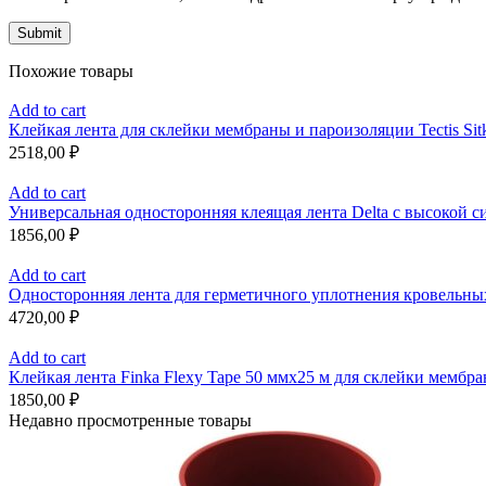
Похожие товары
Add to cart
Клейкая лента для склейки мембраны и пароизоляции Tectis Si
2518,00
₽
Add to cart
Универсальная односторонняя клеящая лента Delta с высокой си
1856,00
₽
Add to cart
Односторонняя лента для герметичного уплотнения кровельных
4720,00
₽
Add to cart
Клейкая лента Finka Flexy Tape 50 ммх25 м для склейки мемб
1850,00
₽
Недавно просмотренные товары