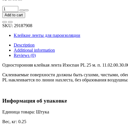
Односторонняя
клейкая
Add to cart
лента
Изоспан
SKU:
29187908
PL
25
Клейкие ленты для пароизоляции
м.
п.
Description
11.02.00.30.00.000.0025.0050.00
Additional information
quantity
Reviews (0)
Односторонняя клейкая лента Изоспан PL 25 м. п. 11.02.00.30
Склеиваемые поверхности должны быть сухими, чистыми, обес
PL наклеивается по линии нахлеста, без образования воздушн
Информация об упаковке
Единица товара: Штука
Вес, кг: 0.25