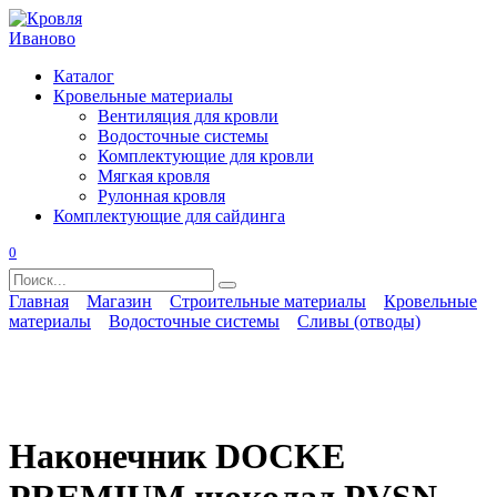
Перейти
к
содержанию
Каталог
Кровельные материалы
Вентиляция для кровли
Водосточные системы
Комплектующие для кровли
Мягкая кровля
Рулонная кровля
Комплектующие для сайдинга
0
Search
for:
Главная
Магазин
Строительные материалы
Кровельные
материалы
Водосточные системы
Сливы (отводы)
Наконечник DOCKE
PREMIUM шоколад PVSN-