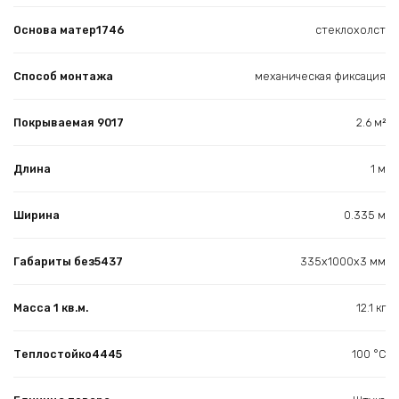
Основа матер1746
стеклохолст
Способ монтажа
механическая фиксация
Покрываемая 9017
2.6 м²
Длина
1 м
Ширина
0.335 м
Габариты без5437
335х1000х3 мм
Масса 1 кв.м.
12.1 кг
Теплостойко4445
100 °С