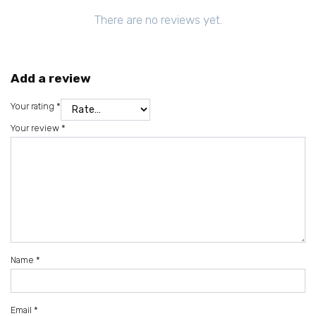
There are no reviews yet.
Add a review
Your rating
*
Your review
*
Name
*
Email
*