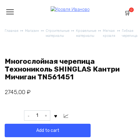
Перейти
к
0
содержанию
Главная
Магазин
Строительные
Кровельные
Мягкая
Гибкая
материалы
материалы
кровля
черепица
Многослойная черепица
Технониколь SHINGLAS Кантри
Мичиган TN561451
2745,00
₽
Многослойная
черепица
Технониколь
Add to cart
SHINGLAS
Кантри