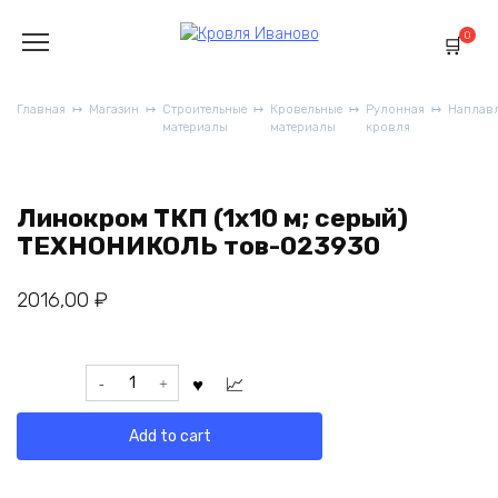
Перейти
к
0
содержанию
Главная
Магазин
Строительные
Кровельные
Рулонная
Наплав
материалы
материалы
кровля
Линокром ТКП (1х10 м; серый)
ТЕХНОНИКОЛЬ тов-023930
2016,00
₽
Линокром
ТКП
(1х10
Add to cart
м;
серый)
ТЕХНОНИКОЛЬ