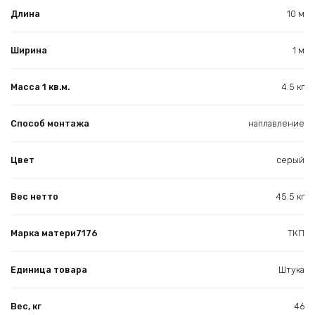
Длина
10 м
Ширина
1 м
Масса 1 кв.м.
4.5 кг
Способ монтажа
наплавление
Цвет
серый
Вес нетто
45.5 кг
Марка матери7176
ТКП
Единица товара
Штука
Вес, кг
46