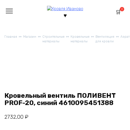
Перейти
к
0
содержанию
Главная
Магазин
Строительные
Кровельные
Вентиляция
Аэра
материалы
материалы
для кровли
Кровельный вентиль ПОЛИВЕНТ
PROF-20, синий 4610095451388
2732,00
₽