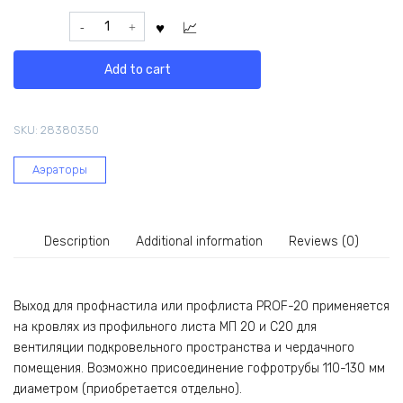
Кровельный
вентиль
ПОЛИВЕНТ
Add to cart
PROF-
20,
синий
SKU:
28380350
4610095451388
quantity
Аэраторы
Description
Additional information
Reviews (0)
Выход для профнастила или профлиста PROF-20 применяется
на кровлях из профильного листа МП 20 и С20 для
вентиляции подкровельного пространства и чердачного
помещения. Возможно присоединение гофротрубы 110-130 мм
диаметром (приобретается отдельно).