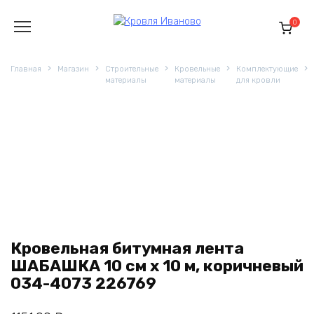
Перейти
к
0
содержанию
Главная
Магазин
Строительные
Кровельные
Комплектующие
материалы
материалы
для кровли
Кровельная битумная лента
ШАБАШКА 10 см х 10 м, коричневый
034-4073 226769