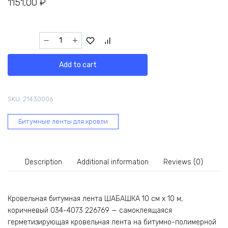
1151,00
₽
Кровельная
битумная
лента
Add to cart
ШАБАШКА
10
см
SKU:
21430006
х
10
Битумные ленты для кровли
м,
коричневый
034-
4073
Description
Additional information
Reviews (0)
226769
quantity
Кровельная битумная лента ШАБАШКА 10 см х 10 м,
коричневый 034-4073 226769 — самоклеящаяся
герметизирующая кровельная лента на битумно-полимерной