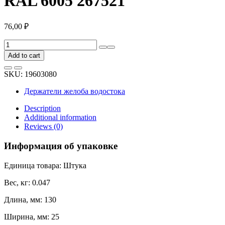
RAL 6005 267521
76,00
₽
Кронштейн
желоба
Add to cart
Grand
Line
SKU:
19603080
slider
ПВХ
Держатели желоба водостока
GL,
зеленый
Description
RAL
Additional information
6005
Reviews (0)
267521
quantity
Информация об упаковке
Единица товара: Штука
Вес, кг: 0.047
Длина, мм: 130
Ширина, мм: 25