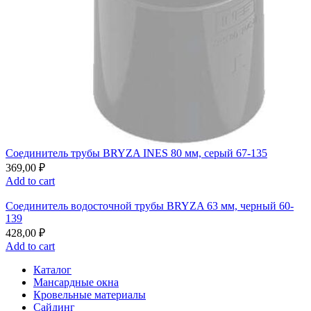
Соединитель трубы BRYZA INES 80 мм, серый 67-135
369,00
₽
Add to cart
Соединитель водосточной трубы BRYZA 63 мм, черный 60-
139
428,00
₽
Add to cart
Каталог
Мансардные окна
Кровельные материалы
Сайдинг