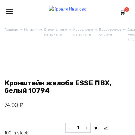
Перейти
к
0
содержанию
Главная
Магазин
Строительные
Кровельные
Водосточные
Дер
материалы
материалы
системы
жел
вод
Кронштейн желоба ESSE ПВХ,
белый 10794
74,00
₽
Кронштейн
желоба
100 in stock