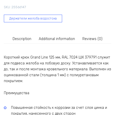
мм,
SKU:
25566147
RAL
7024
Держатели желоба водостока
ШК
379791
quantity
Description
Additional information
Reviews (0)
Короткий крюк Grand Line 125 мм, RAL 7024 ШК 379791 служит
для подвеса желоба на лобовую доску. Устанавливается как
до, так и после монтажа кровельного материала. Выполнен из
оцинкованной стали (толщина 1 мм) с полиуретановым
покрытием.
Преимущества
Повышенная стойкость к коррозии за счет слоя цинка и
покрытия, нанесенного с двух сторон