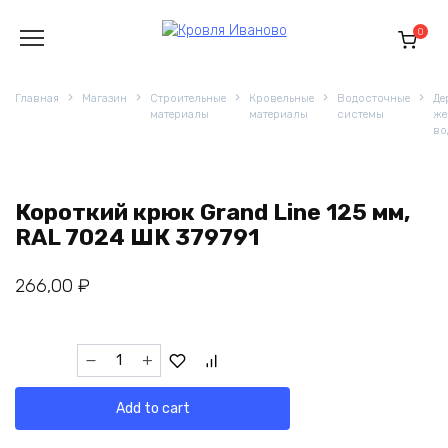
Перейти
к
0
содержанию
Главная
Магазин
Строительные
Кровельные
Водосточные
Де
материалы
материалы
системы
же
во
Короткий крюк Grand Line 125 мм,
RAL 7024 ШК 379791
266,00
₽
Короткий
крюк
Grand
Add to cart
Line
125