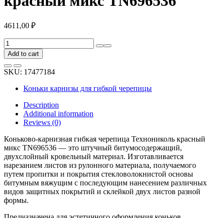
красный микс TN696536
4611,00
₽
Коньково-
карнизная
Add to cart
гибкая
черепица
SKU:
17477184
Технониколь
красный
Коньки карнизы для гибкой черепицы
микс
TN696536
Description
quantity
Additional information
Reviews (0)
Коньково-карнизная гибкая черепица Технониколь красный
микс TN696536 — это штучный битумосодержащий,
двухслойный кровельный материал. Изготавливается
нарезанием листов из рулонного материала, получаемого
путем пропитки и покрытия стекловолокнистой основы
битумным вяжущим с последующим нанесением различных
видов защитных покрытий и склейкой двух листов разной
формы.
Предназначена для эстетичного оформления коньков,