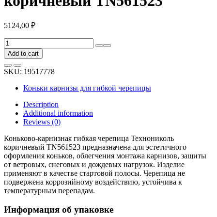
коричневый TN561523
5124,00
₽
Коньково-
карнизная
Add to cart
гибкая
черепица
SKU:
19517778
Технониколь
коричневый
Коньки карнизы для гибкой черепицы
TN561523
quantity
Description
Additional information
Reviews (0)
Коньково-карнизная гибкая черепица Технониколь
коричневый TN561523 предназначена для эстетичного
оформления коньков, облегчения монтажа карнизов, защиты
от ветровых, снеговых и дождевых нагрузок. Изделие
применяют в качестве стартовой полосы. Черепица не
подвержена коррозийному воздействию, устойчива к
температурным перепадам.
Информация об упаковке