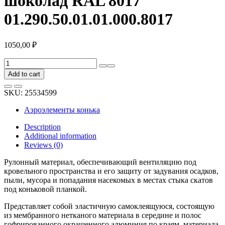
шоколад RAL 8017
01.290.50.01.01.000.8017
1050,00
₽
Коньковая
лента
Add to cart
Borge
240
SKU:
25534599
мм,
5
Аэроэлементы конька
м,
коричневый
Description
шоколад
Additional information
RAL
Reviews (0)
8017
01.290.50.01.01.000.8017
Рулонный материал, обеспечивающий вентиляцию под
quantity
кровельного пространства и его защиту от задувания осадков,
пыли, мусора и попадания насекомых в местах стыка скатов
под коньковой планкой.
Представляет собой эластичную самоклеящуюся, состоящую
из мембранного нетканого материала в середине и полос
гофрированного окрашенного алюминия по краям, материала.