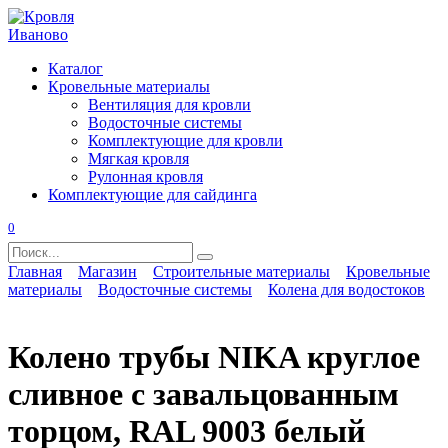
Перейти
к
содержанию
Каталог
Кровельные материалы
Вентиляция для кровли
Водосточные системы
Комплектующие для кровли
Мягкая кровля
Рулонная кровля
Комплектующие для сайдинга
0
Search
for:
Главная
Магазин
Строительные материалы
Кровельные
материалы
Водосточные системы
Колена для водостоков
Колено трубы NIKA круглое
сливное с завальцованным
торцом, RAL 9003 белый