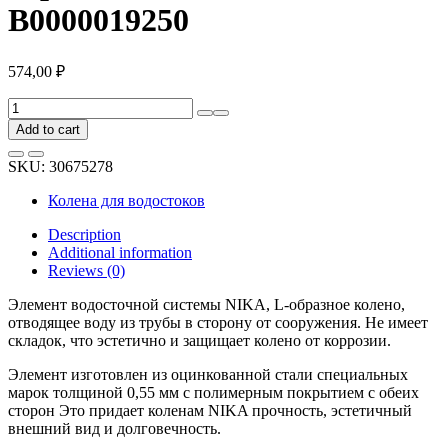
В0000019250
574,00
₽
Колено
трубы
Add to cart
NIKA
круглое
SKU:
30675278
сливное
с
Колена для водостоков
завальцованным
торцом,
Description
RAL
Additional information
9003
Reviews (0)
белый
В0000019250
Элемент водосточной системы NIKA, L-образное колено,
quantity
отводящее воду из трубы в сторону от сооружения. Не имеет
складок, что эстетично и защищает колено от коррозии.
Элемент изготовлен из оцинкованной стали специальных
марок толщиной 0,55 мм с полимерным покрытием с обеих
сторон Это придает коленам NIKA прочность, эстетичный
внешний вид и долговечность.