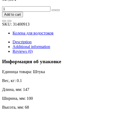
Колено
BRYZA
Add to cart
63
мм,
SKU:
31400913
черное
60-
Колена для водостоков
149
quantity
Description
Additional information
Reviews (0)
Информация об упаковке
Единица товара: Штука
Вес, кг: 0.1
Длина, мм: 147
Ширина, мм: 100
Высота, мм: 68