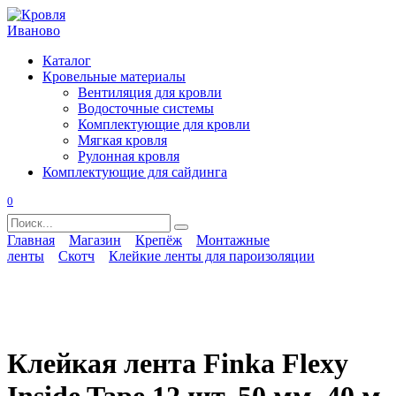
Перейти
к
содержанию
Каталог
Кровельные материалы
Вентиляция для кровли
Водосточные системы
Комплектующие для кровли
Мягкая кровля
Рулонная кровля
Комплектующие для сайдинга
0
Search
for:
Главная
Магазин
Крепёж
Монтажные
ленты
Скотч
Клейкие ленты для пароизоляции
Клейкая лента Finka Flexy
Inside Tape 12 шт, 50 мм, 40 м