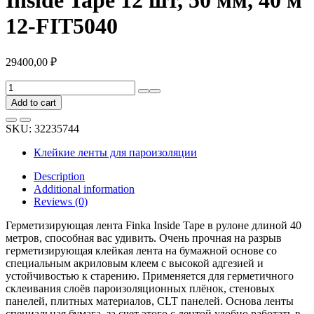
12-FIT5040
29400,00
₽
Клейкая
лента
Add to cart
Finka
Flexy
SKU:
32235744
Inside
Tape
Клейкие ленты для пароизоляции
12
шт,
Description
50
Additional information
мм,
Reviews (0)
40
м
Герметизирующая лента Finka Inside Tape в рулоне длиной 40
12-
метров, способная вас удивить. Очень прочная на разрыв
FIT5040
герметизирующая клейкая лента на бумажной основе со
quantity
специальным акриловым клеем с высокой адгезией и
устойчивостью к старению. Применяется для герметичного
склеивания слоёв пароизоляционных плёнок, стеновых
панелей, плитных материалов, CLT панелей. Основа ленты
специальная бумага, за счет этого с лентой удобно работать в