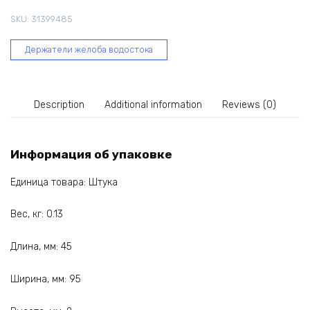
мм
SKU:
31399485
70-
038
Держатели желоба водостока
quantity
Description
Additional information
Reviews (0)
Информация об упаковке
Единица товара: Штука
Вес, кг: 0.13
Длина, мм: 45
Ширина, мм: 95