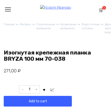
Перейти
к
0
содержанию
Главная
Магазин
Строительные
Кровельные
Водосточные
Дер
материалы
материалы
системы
жел
вод
Изогнутая крепежная планка
BRYZA 100 мм 70-038
271,00
₽
Изогнутая
крепежная
планка
Add to cart
BRYZA
100