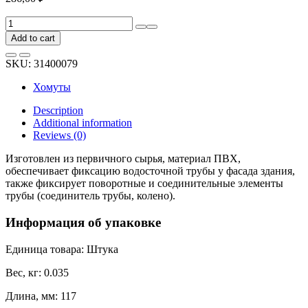
Хомут
BRYZA
Add to cart
90
мм
SKU:
31400079
черный
62-
Хомуты
159
quantity
Description
Additional information
Reviews (0)
Изготовлен из первичного сырья, материал ПВХ,
обеспечивает фиксацию водосточной трубы у фасада здания,
также фиксирует поворотные и соединительные элементы
трубы (соединитель трубы, колено).
Информация об упаковке
Единица товара: Штука
Вес, кг: 0.035
Длина, мм: 117