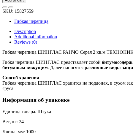
Add to cart
ШИНГЛАС
РАНЧО
SKU:
15827559
Серая
2
Гибкая черепица
кв.м
ТЕХНОНИКОЛЬ
Description
тов-162485
Additional information
quantity
Reviews (0)
Гибкая черепица ШИНГЛАС РАНЧО Серая 2 кв.м ТЕХНОНИКОЛЬ 
Гибка черепица ШИНГЛАС представляет собой
битумосодерж
битумным вяжущим
. Далее наносятся
различные виды защ
Способ хранения
Гибкая черепица ШИНГЛАС хранится на поддонах, в сухом закр
яруса.
Информация об упаковке
Единица товара: Штука
Вес, кг: 24
Длина, мм: 1000