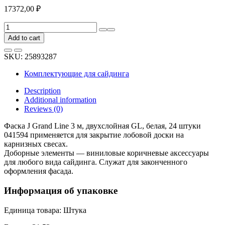
17372,00
₽
Фаска
J
Add to cart
Grand
Line
SKU:
25893287
3
м,
Комплектующие для сайдинга
двухслойная
GL,
Description
белая,
Additional information
24
Reviews (0)
штуки
041594
Фаска J Grand Line 3 м, двухслойная GL, белая, 24 штуки
quantity
041594 применяется для закрытие лобовой доски на
карнизных свесах.
Доборные элементы — виниловые коричневые аксессуары
для любого вида сайдинга. Служат для законченного
оформления фасада.
Информация об упаковке
Единица товара: Штука