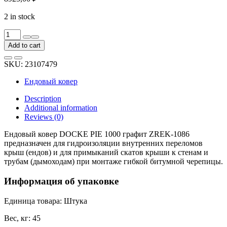
2 in stock
Ендовый
ковер
Add to cart
DOCKE
PIE
SKU:
23107479
1000
графит
Ендовый ковер
ZREK-
1086
Description
quantity
Additional information
Reviews (0)
Ендовый ковер DOCKE PIE 1000 графит ZREK-1086
предназначен для гидроизоляции внутренних переломов
крыш (ендов) и для примыканий скатов крыши к стенам и
трубам (дымоходам) при монтаже гибкой битумной черепицы.
Информация об упаковке
Единица товара: Штука
Вес, кг: 45