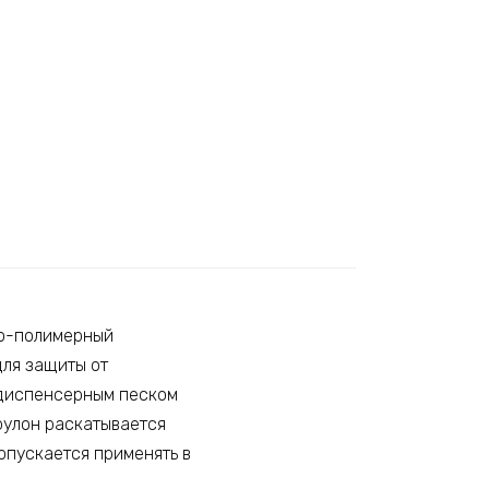
но-полимерный
для защиты от
одиспенсерным песком
рулон раскатывается
Допускается применять в