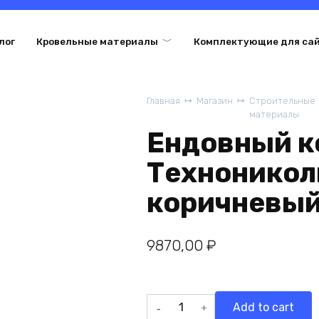
лог
Кровельные материалы
Комплектующие для са
Главная
Магазин
Строительные
материалы
Ендовный к
Техноникол
коричневый
9870,00
₽
Ендовный
Add to cart
ковер