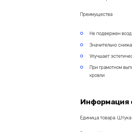
Преимущества
Не подвержен воз
Значительно снижа
Улучшает эстетиче
При грамотном вып
кровли
Информация 
Единица товара: Штука