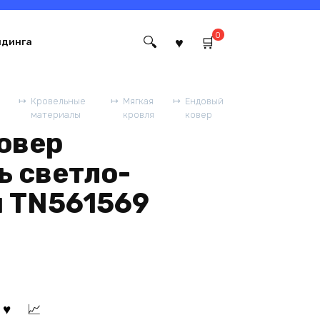
0
йдинга
Кровельные
Мягкая
Ендовый
материалы
кровля
ковер
овер
ь светло-
 TN561569