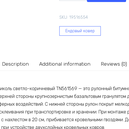
Технониколь
светло-
SKU:
19516554
коричневый
TN561569
Ендовый ковер
quantity
Description
Additional information
Reviews (0)
иколь светло-коричневый TN561569 — это рулонный битум
верхней стороны крупнозернистым базальтовым гранулятом 
ферных воздействий. С нижней стороны рулон покрыт мелк
 склеивания при транспортировке и хранении. При монтаже 
 с нахлестом в 20 см, прибивается кровельными гвоздями. 
 при устройстве двухслойных кровельных ковров.