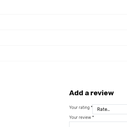
Add a review
Your rating
*
Your review
*