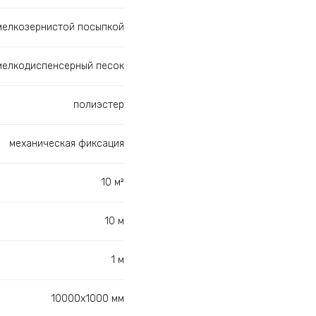
мелкозернистой посыпкой
мелкодиспенсерный песок
полиэстер
механическая фиксация
10 м²
10 м
1 м
10000х1000 мм