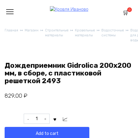
Перейти
к
0
содержанию
Главная
Магазин
Строительные
Кровельные
Водосточные
Вод
материалы
материалы
системы
для
вод
Дождеприемник Gidrolica 200x200
мм, в сборе, с пластиковой
решеткой 2493
829,00
₽
Дождеприемник
Gidrolica
200x200
Add to cart
мм,