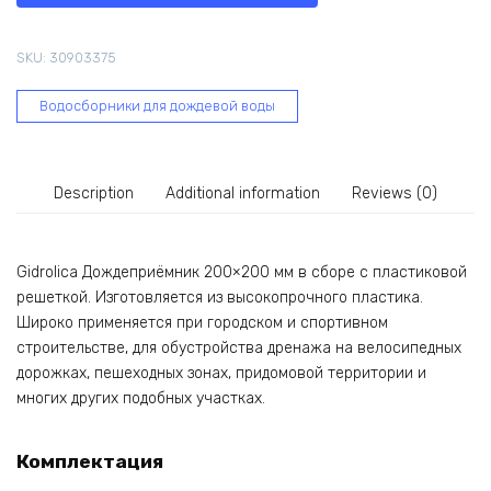
в
сборе,
SKU:
30903375
с
пластиковой
Водосборники для дождевой воды
решеткой
2493
quantity
Description
Additional information
Reviews (0)
Gidrolica Дождеприёмник 200×200 мм в сборе с пластиковой
решеткой. Изготовляется из высокопрочного пластика.
Широко применяется при городском и спортивном
строительстве, для обустройства дренажа на велосипедных
дорожках, пешеходных зонах, придомовой территории и
многих других подобных участках.
Комплектация