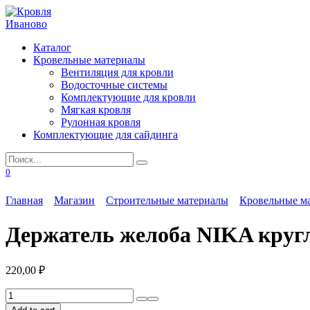
Перейти
к
содержанию
Каталог
Кровельные материалы
Вентиляция для кровли
Водосточные системы
Комплектующие для кровли
Мягкая кровля
Рулонная кровля
Комплектующие для сайдинга
Search
for:
0
Главная
Магазин
Строительные материалы
Кровельные м
Держатель желоба NIKA кругл
220,00
₽
Держатель
желоба