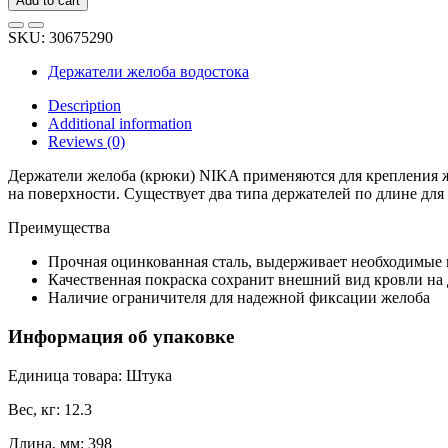
Add to cart
NIKA
круглый,
SKU:
30675290
короткий,
RAL
Держатели желоба водостока
3005
(вишневый)
Description
В0000019173
Additional information
quantity
Reviews (0)
Держатели желоба (крюки) NIKA применяются для крепления ж
на поверхности. Существует два типа держателей по длине для
Преимущества
Прочная оцинкованная сталь, выдерживает необходимые 
Качественная покраска сохранит внешний вид кровли на
Наличие ограничителя для надежной фиксации желоба
Информация об упаковке
Единица товара: Штука
Вес, кг: 12.3
Длина, мм: 398