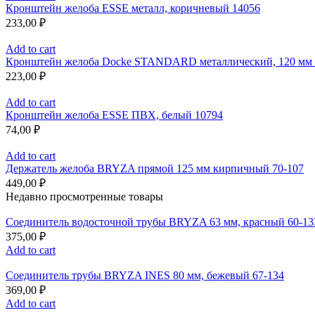
Кронштейн желоба ESSE металл, коричневый 14056
233,00
₽
Add to cart
Кронштейн желоба Docke STANDARD металлический, 120 мм х
223,00
₽
Add to cart
Кронштейн желоба ESSE ПВХ, белый 10794
74,00
₽
Add to cart
Держатель желоба BRYZA прямой 125 мм кирпичный 70-107
449,00
₽
Недавно просмотренные товары
Соединитель водосточной трубы BRYZA 63 мм, краcный 60-13
375,00
₽
Add to cart
Соединитель трубы BRYZA INES 80 мм, бежевый 67-134
369,00
₽
Add to cart