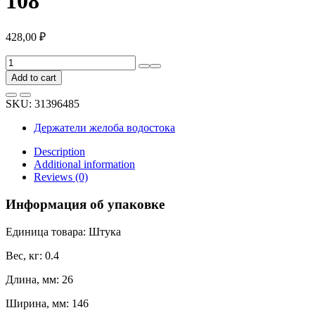
108
428,00
₽
Держатель
желоба
Add to cart
BRYZA
прямой,
SKU:
31396485
125
мм,
Держатели желоба водостока
зелёный
70-
Description
108
Additional information
quantity
Reviews (0)
Информация об упаковке
Единица товара: Штука
Вес, кг: 0.4
Длина, мм: 26
Ширина, мм: 146