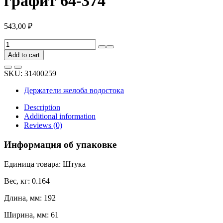
графит 64-374
543,00
₽
Держатель
желоба
Add to cart
BRYZA
карнизный
SKU:
31400259
150
мм
Держатели желоба водостока
STAL
графит
Description
64-
Additional information
374
Reviews (0)
quantity
Информация об упаковке
Единица товара: Штука
Вес, кг: 0.164
Длина, мм: 192
Ширина, мм: 61