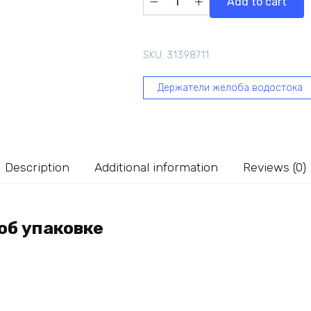
Add to cart
желоба
BRYZA
изогнутый,100
SKU:
31398711
мм,
графит
Держатели желоба водостока
70-
362
quantity
Description
Additional information
Reviews (0)
об упаковке