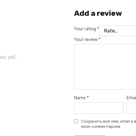
Add a review
Your rating
*
Your review
*
ws yet.
Name
*
Ema
Сохранить моё имя, email и
моих комментариев.