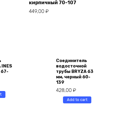
кирпичный 70-107
449,00
₽
ь
Соединитель
 INES
водосточной
 67-
трубы BRYZA 63
мм, черный 60-
139
428,00
₽
t
Add to cart