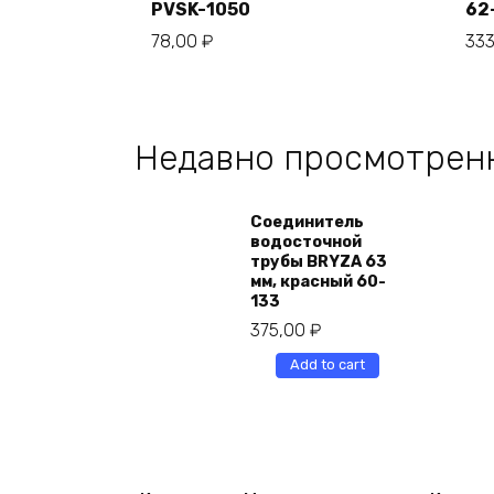
PVSK-1050
62
78,00
₽
33
Недавно просмотрен
Соединитель
водосточной
трубы BRYZA 63
мм, краcный 60-
133
375,00
₽
Add to cart