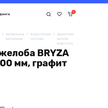
0
динга
Кровельные
Водосточные
Держатели
материалы
системы
желоба
водостока
желоба BRYZA
00 мм, графит