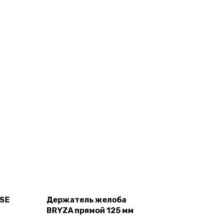
Add
to
cart
SSE
Держатель желоба
BRYZA прямой 125 мм