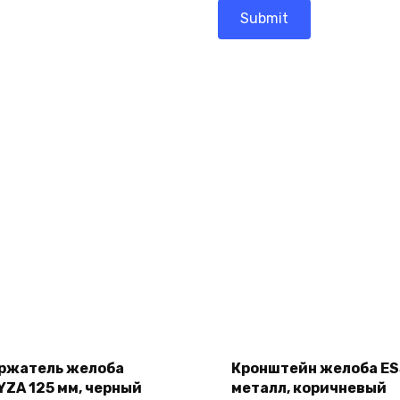
Add
Add
to
to
cart
cart
ржатель желоба
Кронштейн желоба E
YZA 125 мм, черный
металл, коричневый