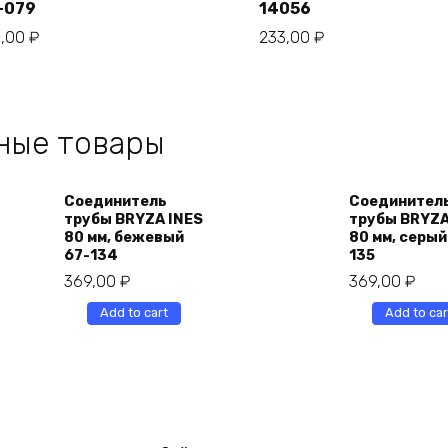
-079
14056
3,00
₽
233,00
₽
ные товары
Соединитель
Соединител
трубы BRYZA INES
трубы BRYZA
80 мм, бежевый
80 мм, серый
67-134
135
369,00
₽
369,00
₽
Add to cart
Add to car