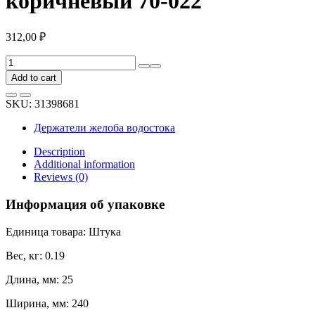
коричневый 70-022
312,00
₽
Держатель
желоба
Add to cart
BRYZA
изогнутый,
SKU:
31398681
75
мм,
Держатели желоба водостока
коричневый
70-
Description
022
Additional information
quantity
Reviews (0)
Информация об упаковке
Единица товара: Штука
Вес, кг: 0.19
Длина, мм: 25
Ширина, мм: 240