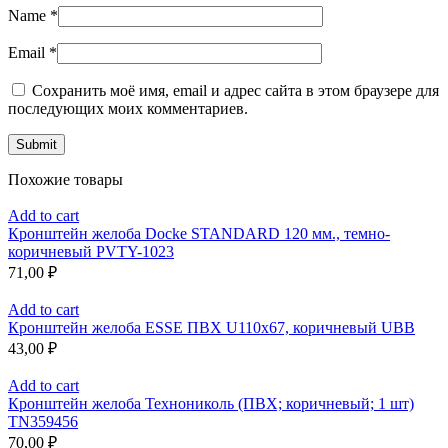
Name
*
Email
*
Сохранить моё имя, email и адрес сайта в этом браузере для
последующих моих комментариев.
Похожие товары
Add to cart
Кронштейн желоба Docke STANDARD 120 мм., темно-
коричневый PVTY-1023
71,00
₽
Add to cart
Кронштейн желоба ESSE ПВХ U110x67, коричневый UBB
43,00
₽
Add to cart
Кронштейн желоба Технониколь (ПВХ; коричневый; 1 шт)
TN359456
70,00
₽