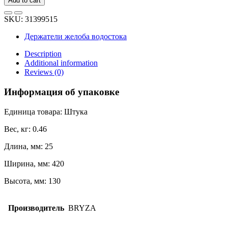
Add to cart
BRYZA
изогнутый,
SKU:
31399515
150
мм,
Держатели желоба водостока
белый
70-
Description
142
Additional information
quantity
Reviews (0)
Информация об упаковке
Единица товара: Штука
Вес, кг: 0.46
Длина, мм: 25
Ширина, мм: 420
Высота, мм: 130
Производитель
BRYZA