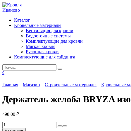
Перейти
к
содержанию
Каталог
Кровельные материалы
Вентиляция для кровли
Водосточные системы
Комплектующие для кровли
Мягкая кровля
Рулонная кровля
Комплектующие для сайдинга
Search
for:
0
Главная
Магазин
Строительные материалы
Кровельные м
Держатель желоба BRYZA изог
498,00
₽
Держатель
желоба