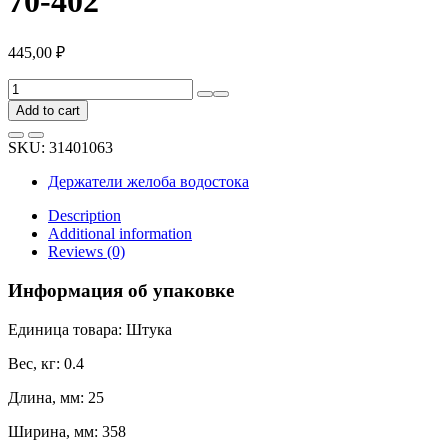
70-402
445,00
₽
Держатель
желоба
Add to cart
BRYZA
изогнутый
SKU:
31401063
125
мм
Держатели желоба водостока
черный
70-
Description
402
Additional information
quantity
Reviews (0)
Информация об упаковке
Единица товара: Штука
Вес, кг: 0.4
Длина, мм: 25
Ширина, мм: 358