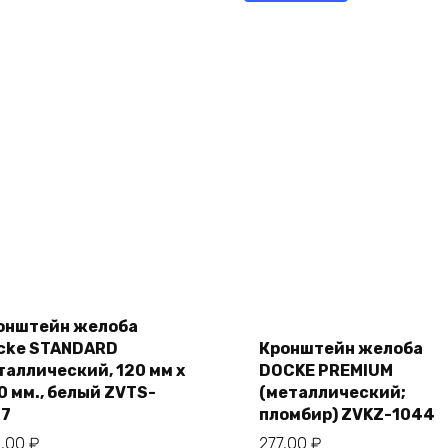
Add
Add
онштейн желоба
to
to
cart
cke STANDARD
Кронштейн желоба
cart
таллический, 120 мм х
DOCKE PREMIUM
0 мм., белый ZVTS-
(металлический;
07
пломбир) ZVKZ-1044
3,00
₽
277,00
₽