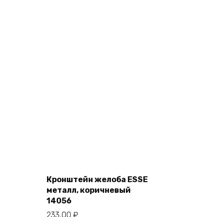
Add
to
cart
Кронштейн желоба ESSE
металл, коричневый
14056
233,00
₽