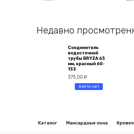
Недавно просмотрен
Соединитель
водосточной
трубы BRYZA 63
мм, краcный 60-
133
375,00
₽
Add to cart
Каталог
Мансардные окна
Кровел