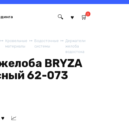
0
йдинга
Кровельные
Водосточные
Держатели
материалы
системы
желоба
водостока
желоба BRYZA
cный 62-073