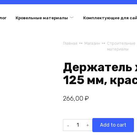
лог
Кровельные материалы
Комплектующие для са
Главная
Магазин
Строительные
материалы
Держатель 
125 мм, кра
266,00
₽
Держатель
Add to cart
желоба