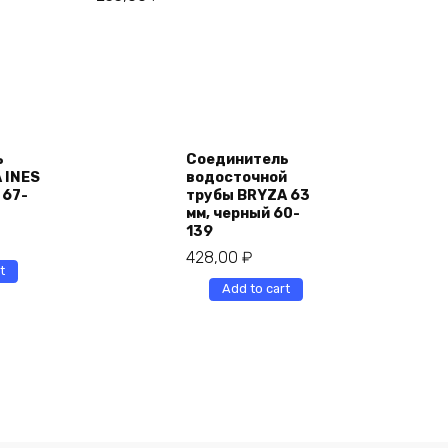
ь
Соединитель
 INES
водосточной
 67-
трубы BRYZA 63
мм, черный 60-
139
428,00
₽
t
Add to cart