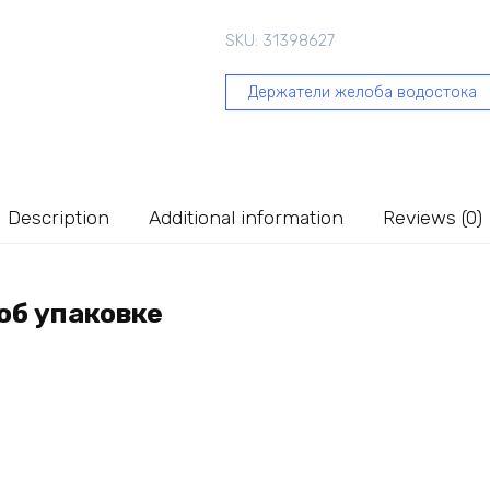
BRYZA
125
SKU:
31398627
мм,
краcный
Держатели желоба водостока
62-
073
quantity
Description
Additional information
Reviews (0)
об упаковке