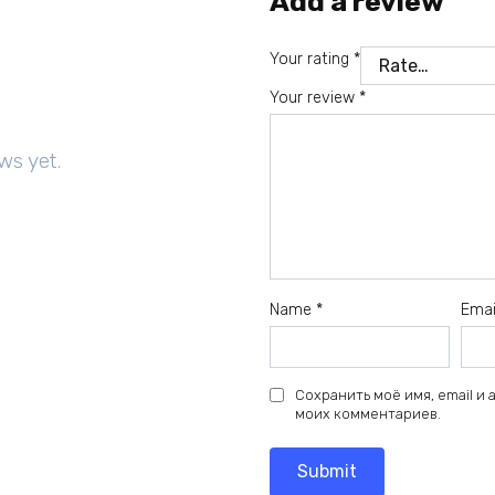
Add a review
Your rating
*
Your review
*
ws yet.
Name
*
Ema
Сохранить моё имя, email и
моих комментариев.