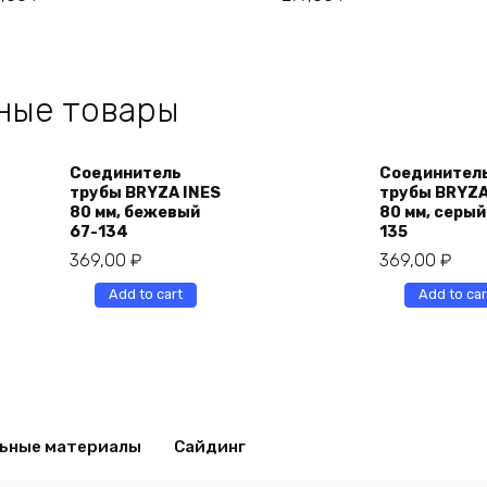
ные товары
Соединитель
Соединител
трубы BRYZA INES
трубы BRYZA
80 мм, бежевый
80 мм, серый
67-134
135
369,00
₽
369,00
₽
Add to cart
Add to car
ьные материалы
Сайдинг