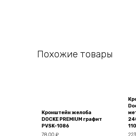
Похожие товары
Кр
Add
Do
to
cart
Кронштейн желоба
ме
DOCKE PREMIUM графит
24
PVSK-1086
11
78,00
₽
22