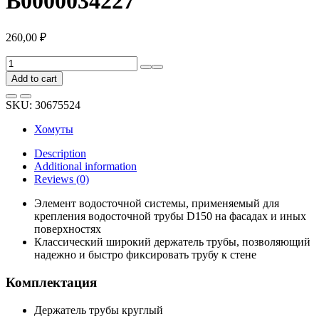
В0000034227
260,00
₽
Держатель
трубы
Add to cart
NIKA
круглый
SKU:
30675524
D150
Zn
Хомуты
В0000034227
quantity
Description
Additional information
Reviews (0)
Элемент водосточной системы, применяемый для
крепления водосточной трубы D150 на фасадах и иных
поверхностях
Классический широкий держатель трубы, позволяющий
надежно и быстро фиксировать трубу к стене
Комплектация
Держатель трубы круглый