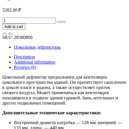
5282,00
₽
Цокольный
дефлектор
Add to cart
ПОЛИВЕНТ
POLIVENT
SKU:
28380806
красный
4630015596739
Цокольные дефлекторы
quantity
Description
Additional information
Reviews (0)
Цокольный дефлектор предназначен для вентиляции
цокольного пространства зданий. Он препятствует скоплению
в цоколе влаги и радона, а также осуществляет приток
свежего воздуха. Может применяться как вентиляция
находящихся в подвале здания гаражей, бань, котельных и
других подвальных помещений.
Дополнительные технические характеристики:
Внутренний диаметр патрубка — 128 мм, внешний —
133 мм, длина — 440 мм.