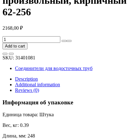
произвольный, кирпичный
62-256
2168,00
₽
Внутренний
угловой
Add to cart
элемент
BRYZA
SKU:
31401081
125мм,
произвольный,
Соединители для водосточных труб
кирпичный
62-
Description
256
Additional information
quantity
Reviews (0)
Информация об упаковке
Единица товара: Штука
Вес, кг: 0.39
Длина, мм: 248