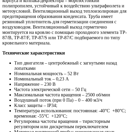
корпуса и колпака-дефлектора – морозостойкий
полипропилен, устойчивый к воздействию ультрафиолета и
метеоусловий. Вентиляционный выход теплоизолирован для
предотвращения образования конденсата. Труба имеет
резиновый уплотнитель для герметизации соединения с
воздуховодом. Вентиляционный выход герметично
монтируется на кровлю с помощью проходного элемента TP-
87/B, TP-87/F, TP-87/S или TP-87/C подбираемого по типу
кровельного материала.
Технические характеристики
Тип двигателя – центробежный с загнутыми назад
лопатками
Номинальная мощность – 52 Вт
Номинальный ток – 0,23 А
Напряжение – 230 В
Частота электрической сети – 50 Гц
Максимальная частота вращения – 2500 об/мин
Воздушный поток (при 0 Па) – 0 – 400 м3/ч
Класс защиты – IP34;
Температура использования: постоянная: -40°С +80°С;
временная: -55°С +120°С;
Регулировка частоты вращения – тиристорным
регулятором или дискретным переключателем
Материал внутренней трубы: оцинкованная сталь