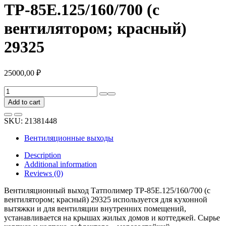
ТР-85Е.125/160/700 (с
вентилятором; красный)
29325
25000,00
₽
Вентиляционный
выход
Add to cart
Татполимер
ТР-85Е.125/160/700
SKU:
21381448
(с
вентилятором;
Вентиляционные выходы
красный)
29325
Description
quantity
Additional information
Reviews (0)
Вентиляционный выход Татполимер ТР-85Е.125/160/700 (с
вентилятором; красный) 29325 используется для кухонной
вытяжки и для вентиляции внутренних помещений,
устанавливается на крышах жилых домов и коттеджей. Сырье