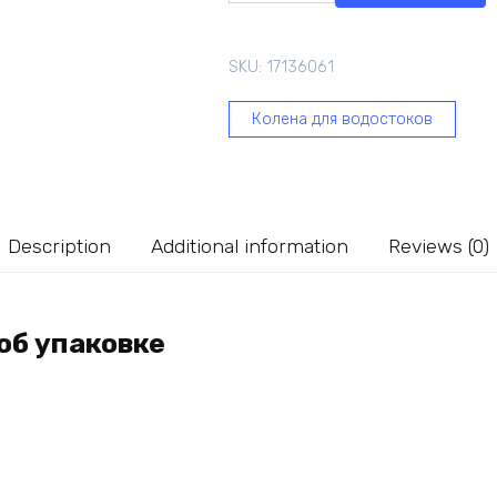
GrandLine
90
SKU:
17136061
градусов,
универсальный,
Колена для водостоков
ПВХ,
шоколадный
RAL
8017
quantity
Description
Additional information
Reviews (0)
об упаковке