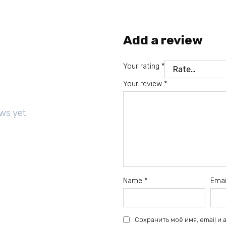
Add a review
Your rating
*
Your review
*
ws yet.
Name
*
Ema
Сохранить моё имя, email и