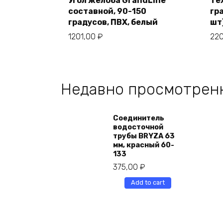
Угол желоба GrandLine
Те
составной, 90-150
гр
градусов, ПВХ, белый
шт
1201,00
₽
22
Недавно просмотрен
Соединитель
водосточной
трубы BRYZA 63
мм, краcный 60-
133
375,00
₽
Add to cart