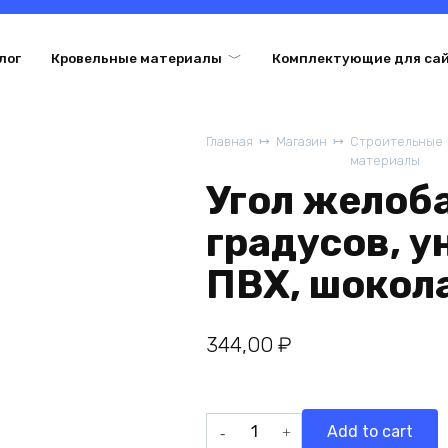
лог
Кровельные материалы
Комплектующие для са
Главная
Магазин
Строительные
материалы
Угол желоба
градусов, 
ПВХ, шокол
344,00
₽
Угол
Add to cart
желоба