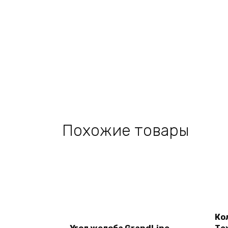
Похожие товары
Add
Ко
to
cart