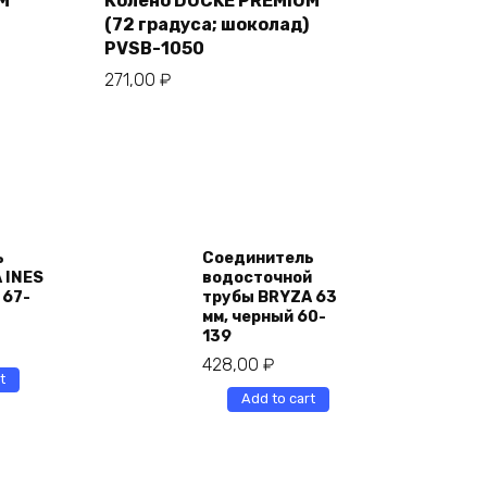
M
Колено DOCKE PREMIUM
(72 градуса; шоколад)
PVSB-1050
271,00
₽
ь
Соединитель
 INES
водосточной
 67-
трубы BRYZA 63
мм, черный 60-
139
428,00
₽
t
Add to cart