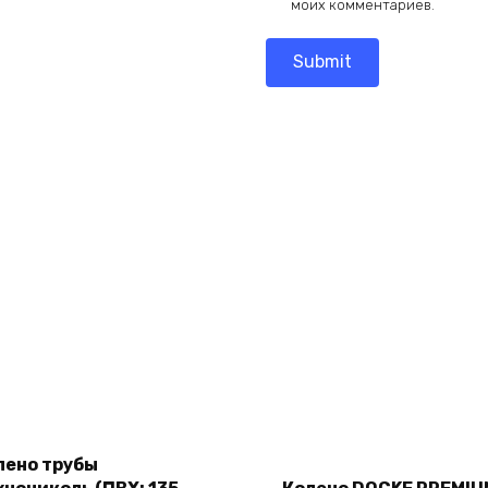
моих комментариев.
Add
Add
to
лено трубы
to
cart
cart