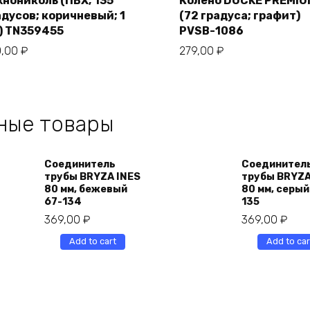
хнониколь (ПВХ; 135
Колено DOCKE PREMIU
адусов; коричневый; 1
(72 градуса; графит)
) TN359455
PVSB-1086
0,00
₽
279,00
₽
ные товары
Соединитель
Соединител
трубы BRYZA INES
трубы BRYZA
80 мм, бежевый
80 мм, серый
67-134
135
369,00
₽
369,00
₽
Add to cart
Add to car