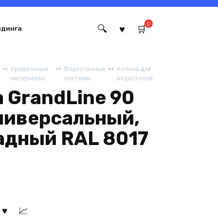
0
йдинга
Кровельные
Водосточные
Колена для
материалы
системы
водостоков
 GrandLine 90
универсальный,
адный RAL 8017