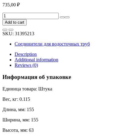
735,00
₽
Угловой
внешний
Add to cart
элемент
BRYZA
SKU:
31395213
75
мм,
Соединители для водосточных труб
белый
60-
Description
061
Additional information
quantity
Reviews (0)
Информация об упаковке
Единица товара: Штука
Вес, кг: 0.115
Длина, мм: 155
Ширина, мм: 155
Высота, мм: 63