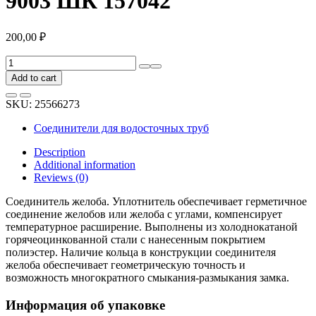
9003 ШК 157042
200,00
₽
Соединитель
желоба
Add to cart
Grand
Line
SKU:
25566273
Optima
125
Соединители для водосточных труб
мм,
RAL
Description
9003
Additional information
ШК
Reviews (0)
157042
quantity
Соединитель желоба. Уплотнитель обеспечивает герметичное
соединение желобов или желоба с углами, компенсирует
температурное расширение. Выполнены из холоднокатаной
горячеоцинкованной стали с нанесенным покрытием
полиэстер. Наличие кольца в конструкции соединителя
желоба обеспечивает геометрическую точность и
возможность многократного смыкания-размыкания замка.
Информация об упаковке