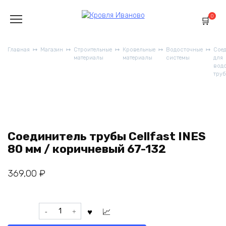
Перейти
к
0
содержанию
Главная
Магазин
Строительные
Кровельные
Водосточные
Сое
материалы
материалы
системы
для
вод
труб
Соединитель трубы Cellfast INES
80 мм / коричневый 67-132
369,00
₽
Соединитель
трубы