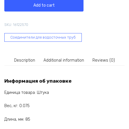
Cellfast
Add to cart
INES
80
мм
SKU:
16122570
/
коричневый
Соединители для водосточных труб
67-
132
quantity
Description
Additional information
Reviews (0)
Информация об упаковке
Единица товара: Штука
Вес, кг: 0.075
Длина, мм: 85