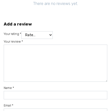
There are no reviews yet.
Add a review
Your rating
*
Your review
*
Name
*
Email
*