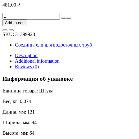
481,00
₽
Муфта
желоба
Add to cart
BRYZA
75
SKU:
31399923
мм,
красная
Соединители для водосточных труб
60-
033
Description
quantity
Additional information
Reviews (0)
Информация об упаковке
Единица товара: Штука
Вес, кг: 0.074
Длина, мм: 131
Ширина, мм: 94
Высота, мм: 64