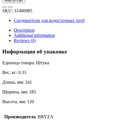
Add to cart
BRYZA
150
SKU:
31400985
мм,
белая
Соединители для водосточных труб
63-
031
Description
quantity
Additional information
Reviews (0)
Информация об упаковке
Единица товара: Штука
Вес, кг: 0.33
Длина, мм: 241
Ширина, мм: 185
Высота, мм: 120
Производитель
BRYZA