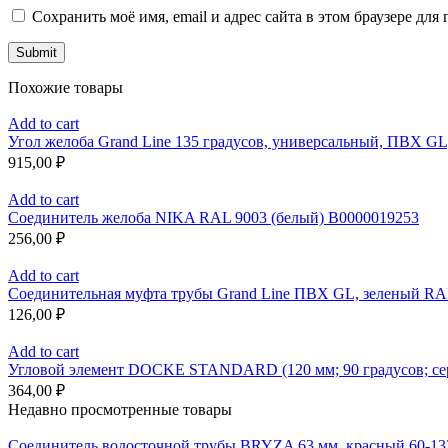
Сохранить моё имя, email и адрес сайта в этом браузере д
Похожие товары
Add to cart
Угол желоба Grand Line 135 градусов, универсальный, ПВХ GL
915,00
₽
Add to cart
Соединитель желоба NIKA RAL 9003 (белый) В0000019253
256,00
₽
Add to cart
Соединительная муфта трубы Grand Line ПВХ GL, зеленый RA
126,00
₽
Add to cart
Угловой элемент DOCKE STANDARD (120 мм; 90 градусов; се
364,00
₽
Недавно просмотренные товары
Соединитель водосточной трубы BRYZA 63 мм, краcный 60-13