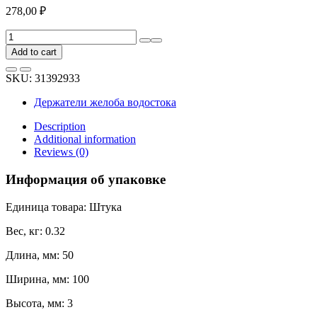
278,00
₽
Крепежная
планка
Add to cart
BRYZA
изогнутая,
SKU:
31392933
125-
150
Держатели желоба водостока
мм
70-
Description
008
Additional information
quantity
Reviews (0)
Информация об упаковке
Единица товара: Штука
Вес, кг: 0.32
Длина, мм: 50
Ширина, мм: 100
Высота, мм: 3