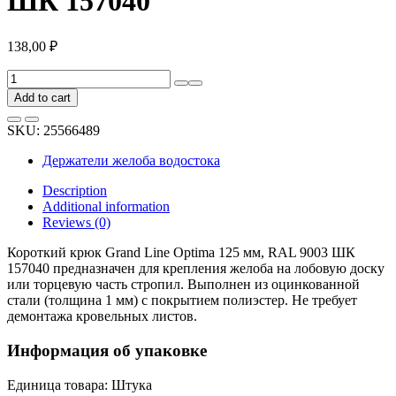
ШК 157040
138,00
₽
Короткий
крюк
Add to cart
Grand
Line
SKU:
25566489
Optima
125
Держатели желоба водостока
мм,
RAL
Description
9003
Additional information
ШК
Reviews (0)
157040
quantity
Короткий крюк Grand Line Optima 125 мм, RAL 9003 ШК
157040 предназначен для крепления желоба на лобовую доску
или торцевую часть стропил. Выполнен из оцинкованной
стали (толщина 1 мм) с покрытием полиэстер. Не требует
демонтажа кровельных листов.
Информация об упаковке
Единица товара: Штука